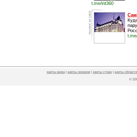
t.me/int360
Сам
Куда
пару
Росс
t.me
карты мира
|
карты океанов
|
карты стран
|
карты областе
© 2