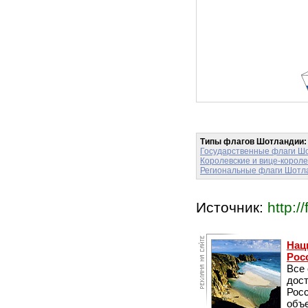
Типы флагов Шотландии:
Государственные флаги Ш
Королевские и вице-корол
Региональные флаги Шотл
Источник:
http://
Нац
Рос
Все
дос
Рос
объе