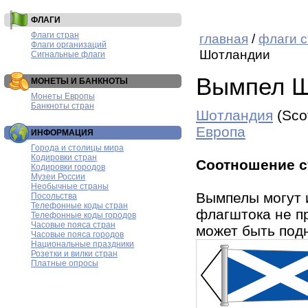
ФЛАГИ
Флаги стран
главная
/
флаги с
Флаги организаций
Шотландии
Сигнальные флаги
Вымпел Ш
МОНЕТЫ И БАНКНОТЫ
Монеты Европы
Банкноты стран
Шотландия
(Sco
Европа
ИНФОРМАЦИЯ
Города и столицы мира
Кодировки стран
Соотношение с
Кодировки городов
Музеи России
Необычные страны
Вымпелы могут 
Посольства
Телефонные коды стран
флагштока не п
Телефонные коды городов
Часовые пояса стран
может быть подн
Часовые пояса городов
Национальные праздники
Розетки и вилки стран
Платные опросы