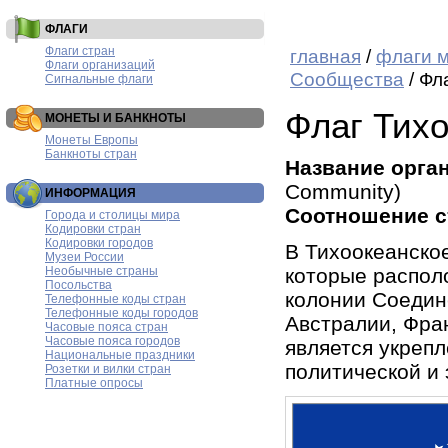
ФЛАГИ
Флаги стран
главная
/
флаги 
Флаги организаций
Сообщества
/ Фл
Сигнальные флаги
Флаг Тих
МОНЕТЫ И БАНКНОТЫ
Монеты Европы
Банкноты стран
Название орга
Community)
ИНФОРМАЦИЯ
Соотношение с
Города и столицы мира
Кодировки стран
Кодировки городов
В Тихоокеанско
Музеи России
Необычные страны
которые распол
Посольства
колонии Соедин
Телефонные коды стран
Телефонные коды городов
Австралии, Фра
Часовые пояса стран
Часовые пояса городов
является укрепл
Национальные праздники
политической и 
Розетки и вилки стран
Платные опросы