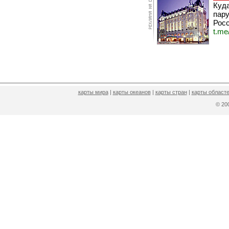
Куда
пару
Росс
t.me
карты мира
|
карты океанов
|
карты стран
|
карты областе
© 2