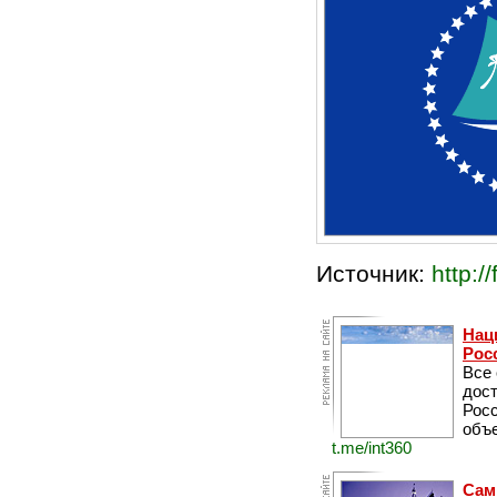
Источник:
http://
Нац
Рос
Все
дос
Рос
объе
t.me/int360
Сам