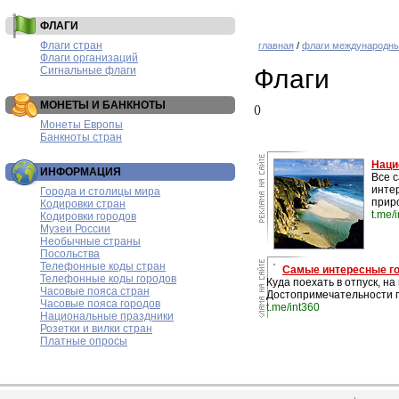
ФЛАГИ
Флаги стран
главная
/
флаги международны
Флаги организаций
Сигнальные флаги
Флаги
МОНЕТЫ И БАНКНОТЫ
()
Монеты Европы
Банкноты стран
Наци
ИНФОРМАЦИЯ
Все 
инте
Города и столицы мира
прир
Кодировки стран
t.me/
Кодировки городов
Музеи России
Необычные страны
Посольства
Телефонные коды стран
Самые интересные г
Телефонные коды городов
Куда поехать в отпуск, н
Часовые пояса стран
Достопримечательности г
Часовые пояса городов
t.me/int360
Национальные праздники
Розетки и вилки стран
Платные опросы