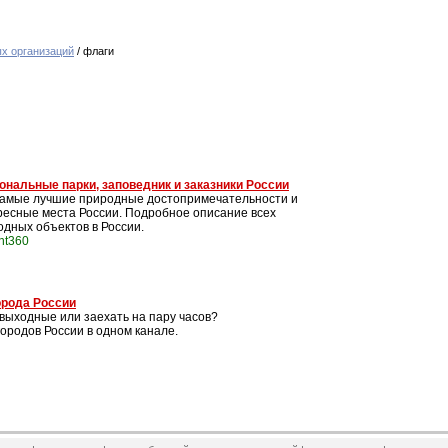
х организаций
/ флаги
ональные парки, заповедник и заказники России
самые лучшие природные достопримечательности и
ресные места России. Подробное описание всех
одных объектов в России.
int360
орода России
а выходные или заехать на пару часов?
ородов России в одном канале.