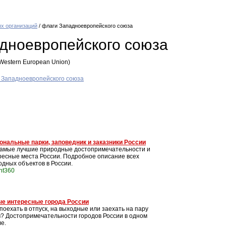
х организаций
/ флаги Западноевропейского союза
дноевропейского союза
Western European Union)
 Западноевропейского союза
ональные парки, заповедник и заказники России
самые лучшие природные достопримечательности и
ресные места России. Подробное описание всех
одных объектов в России.
int360
е интересные города России
поехать в отпуск, на выходные или заехать на пару
в? Достопримечательности городов России в одном
е.