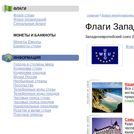
ФЛАГИ
Флаги стран
главная
/
флаги международны
Флаги организаций
Сигнальные флаги
Флаги Запа
МОНЕТЫ И БАНКНОТЫ
Западноевропейский союз (
Монеты Европы
Банкноты стран
Флаг
ИНФОРМАЦИЯ
Города и столицы мира
Кодировки стран
Кодировки городов
Музеи России
Необычные страны
Наци
Посольства
Все 
Телефонные коды стран
инте
Телефонные коды городов
прир
Часовые пояса стран
t.me/
Часовые пояса городов
Национальные праздники
Розетки и вилки стран
Платные опросы
Самы
Куда 
часо
канал