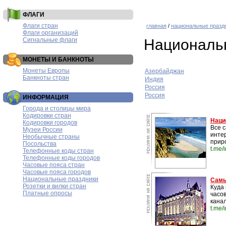
ФЛАГИ
Флаги стран
главная
/
национальные празд
Флаги организаций
Сигнальные флаги
Национальн
МОНЕТЫ И БАНКНОТЫ
Монеты Европы
Азербайджан
Банкноты стран
Индия
Россия
Россия
ИНФОРМАЦИЯ
Города и столицы мира
Кодировки стран
Наци
Кодировки городов
Все 
Музеи России
инте
Необычные страны
прир
Посольства
t.me/
Телефонные коды стран
Телефонные коды городов
Часовые пояса стран
Часовые пояса городов
Национальные праздники
Самы
Розетки и вилки стран
Куда 
Платные опросы
часо
канал
t.me/