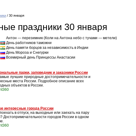
ники
/ 30 января
ые праздники 30 января
Антон — перезимник (Коли на Антона небо с тучами — метели)
День работников таможни
День памяти борцов за независимость в Индии
День Мороза и Снегурки
Всемирный день Принцессы Анастасии
ональные парки, заповедник и заказники России
самые лучшие природные достопримечательности и
ресные места России. Подробное описание всех
одных объектов в России.
int360
е интересные города России
поехать в отпуск, на выходные или заехать на пару
в? Достопримечательности городов России в одном
е.
int360