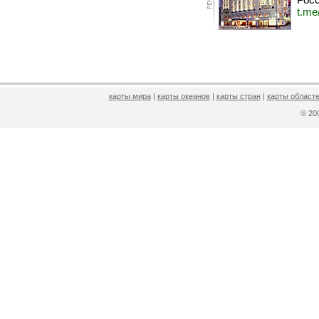
t.me
карты мира
|
карты океанов
|
карты стран
|
карты областе
© 2