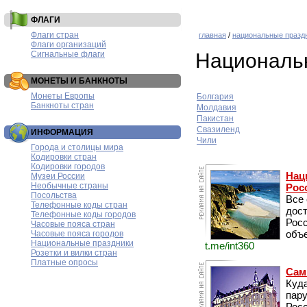
ФЛАГИ
Флаги стран
главная
/
национальные празд
Флаги организаций
Сигнальные флаги
Национальн
МОНЕТЫ И БАНКНОТЫ
Монеты Европы
Болгария
Банкноты стран
Молдавия
Пакистан
Свазиленд
ИНФОРМАЦИЯ
Чили
Города и столицы мира
Кодировки стран
Кодировки городов
Нац
Музеи России
Необычные страны
Рос
Посольства
Все
Телефонные коды стран
дос
Телефонные коды городов
Рос
Часовые пояса стран
объе
Часовые пояса городов
Национальные праздники
t.me/int360
Розетки и вилки стран
Платные опросы
Сам
Куда
пару
Росс