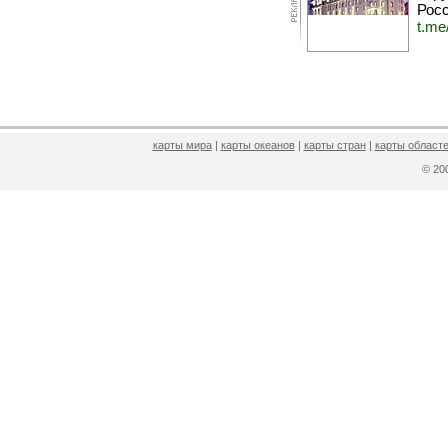
Росс
t.me
карты мира
|
карты океанов
|
карты стран
|
карты областе
© 2