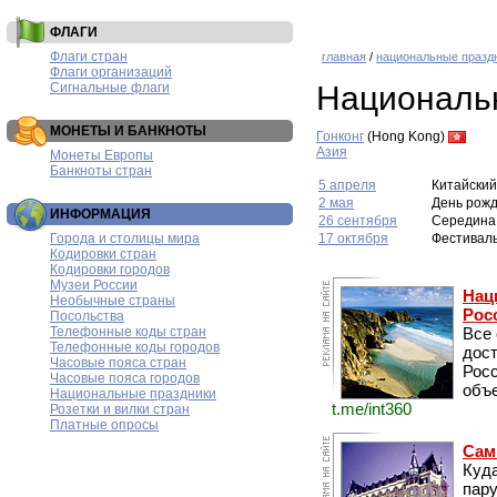
ФЛАГИ
Флаги стран
главная
/
национальные празд
Флаги организаций
Сигнальные флаги
Национальн
МОНЕТЫ И БАНКНОТЫ
Гонконг
(Hong Kong)
Азия
Монеты Европы
Банкноты стран
5 апреля
Китайский
2 мая
День рожд
ИНФОРМАЦИЯ
26 сентября
Середина
Города и столицы мира
17 октября
Фестиваль
Кодировки стран
Кодировки городов
Музеи России
Нац
Необычные страны
Рос
Посольства
Телефонные коды стран
Все
Телефонные коды городов
дос
Часовые пояса стран
Рос
Часовые пояса городов
объе
Национальные праздники
t.me/int360
Розетки и вилки стран
Платные опросы
Сам
Куда
пару