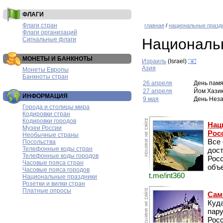
ФЛАГИ
Флаги стран
главная
/
национальные празд
Флаги организаций
Сигнальные флаги
Националь
МОНЕТЫ И БАНКНОТЫ
Израиль
(Israel)
Азия
Монеты Европы
Банкноты стран
26 апреля
День памя
27 апреля
Йом Хази
ИНФОРМАЦИЯ
9 мая
День Нез
Города и столицы мира
Кодировки стран
Кодировки городов
Нац
Музеи России
Рос
Необычные страны
Все
Посольства
Телефонные коды стран
дос
Телефонные коды городов
Рос
Часовые пояса стран
объе
Часовые пояса городов
t.me/int360
Национальные праздники
Розетки и вилки стран
Платные опросы
Сам
Куда
пару
Росс