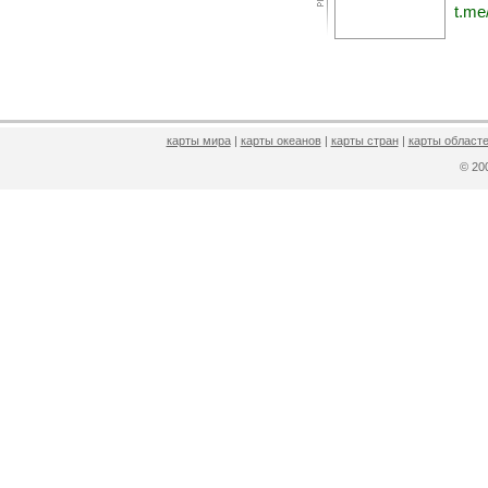
t.me
карты мира
|
карты океанов
|
карты стран
|
карты областе
© 2