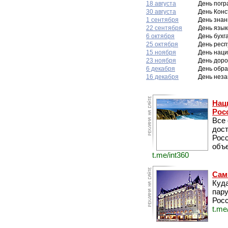
18 августа
День погр
30 августа
День Конс
1 сентября
День знан
22 сентября
День язык
6 октября
День бухг
25 октября
День респ
15 ноября
День нац
23 ноября
День дор
6 декабря
День обра
16 декабря
День неза
Нац
Рос
Все
дос
Рос
объе
t.me/int360
Сам
Куда
пару
Росс
t.me