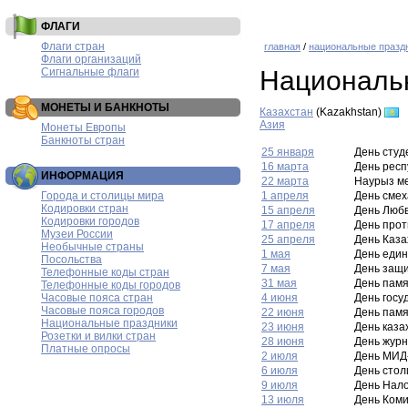
ФЛАГИ
Флаги стран
главная
/
национальные празд
Флаги организаций
Сигнальные флаги
Национальн
МОНЕТЫ И БАНКНОТЫ
Казахстан
(Kazakhstan)
Азия
Монеты Европы
Банкноты стран
25 января
День студ
16 марта
День респ
ИНФОРМАЦИЯ
22 марта
Наурыз м
Города и столицы мира
1 апреля
День смех
Кодировки стран
15 апреля
День Люб
Кодировки городов
17 апреля
День про
Музеи России
25 апреля
День Каза
Необычные страны
1 мая
День един
Посольства
7 мая
День защи
Телефонные коды стран
31 мая
День памя
Телефонные коды городов
Часовые пояса стран
4 июня
День госу
Часовые пояса городов
22 июня
День памя
Национальные праздники
23 июня
День каза
Розетки и вилки стран
28 июня
День журн
Платные опросы
2 июля
День МИД-
6 июля
День сто
9 июля
День Нал
13 июля
День Коми