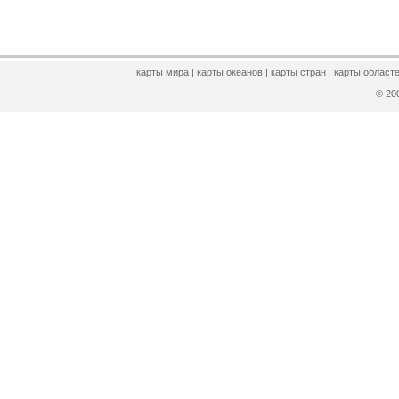
карты мира
|
карты океанов
|
карты стран
|
карты областе
© 2