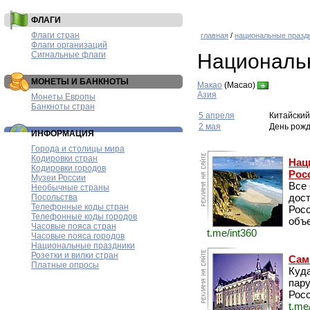
ФЛАГИ
Флаги стран
главная
/
национальные празд
Флаги организаций
Сигнальные флаги
Националь
МОНЕТЫ И БАНКНОТЫ
Макао
(Macao)
Азия
Монеты Европы
Банкноты стран
5 апреля
Китайский
2 мая
День рожд
ИНФОРМАЦИЯ
Города и столицы мира
Кодировки стран
Нац
Кодировки городов
Рос
Музеи России
Все
Необычные страны
дос
Посольства
Телефонные коды стран
Рос
Телефонные коды городов
объе
Часовые пояса стран
t.me/int360
Часовые пояса городов
Национальные праздники
Розетки и вилки стран
Сам
Платные опросы
Куда
пару
Росс
t.me