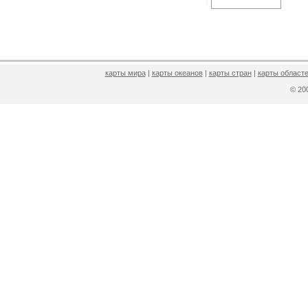
карты мира
|
карты океанов
|
карты стран
|
карты областе
© 2