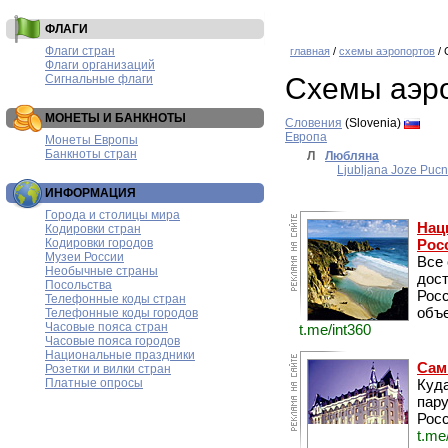
ФЛАГИ
Флаги стран
главная
/
схемы аэропортов
/ 
Флаги организаций
Сигнальные флаги
Схемы аэр
МОНЕТЫ И БАНКНОТЫ
Словения
(Slovenia)
Европа
Монеты Европы
Банкноты стран
Л
Любляна
Ljubljana Joze Pucni
ИНФОРМАЦИЯ
Города и столицы мира
Нац
Кодировки стран
Кодировки городов
Рос
Музеи России
Все
Необычные страны
дос
Посольства
Рос
Телефонные коды стран
объе
Телефонные коды городов
Часовые пояса стран
t.me/int360
Часовые пояса городов
Национальные праздники
Сам
Розетки и вилки стран
Платные опросы
Куда
пару
Росс
t.me