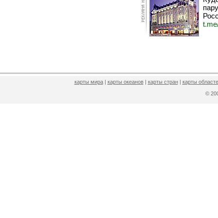
пару
Росс
t.me
карты мира
|
карты океанов
|
карты стран
|
карты областе
© 2