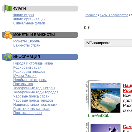
ФЛАГИ
Флаги стран
главная
/
схемы аэропортов
/
Флаги организаций
Сигнальные флаги
(),
()
МОНЕТЫ И БАНКНОТЫ
Монеты Европы
IATA кодировка :
Банкноты стран
ИНФОРМАЦИЯ
Города и столицы мира
Кодировки стран
Кодировки городов
Музеи России
Необычные страны
Посольства
Нац
Телефонные коды стран
Рос
Телефонные коды городов
Все
Часовые пояса стран
дос
Часовые пояса городов
Национальные праздники
Рос
Розетки и вилки стран
объе
Платные опросы
t.me/int360
Сам
Куда