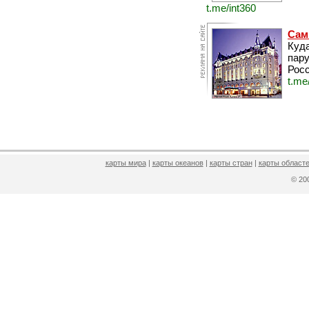
t.me/int360
Сам
Куда
пару
Росс
t.me
карты мира
|
карты океанов
|
карты стран
|
карты областе
© 2