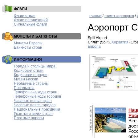
ФЛАГИ
Флаги стран
главная
/
схемы аэропортов
/
Флаги организаций
Сигнальные флаги
Аэропорт 
МОНЕТЫ И БАНКНОТЫ
Split Airport
Сплит (Split),
Хорватия
(Croa
Монеты Европы
Европа
Банкноты стран
ИНФОРМАЦИЯ
Города и столицы мира
Кодировки стран
Кодировки городов
Музеи России
Необычные страны
Посольства
Телефонные коды стран
Телефонные коды городов
Часовые пояса стран
Часовые пояса городов
Национальные праздники
Нац
Розетки и вилки стран
Рос
Платные опросы
Все
дос
Рос
объе