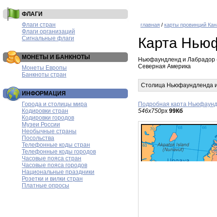
ФЛАГИ
Флаги стран
главная
/
карты провинций Ка
Флаги организаций
Сигнальные флаги
Карта Нью
МОНЕТЫ И БАНКНОТЫ
Ньюфаундленд и Лабрадор (
Северная Америка
Монеты Европы
Банкноты стран
Столица Ньюфаундленда и
ИНФОРМАЦИЯ
Города и столицы мира
Подробная карта Ньюфаунд
Кодировки стран
546x750
px
99Кб
Кодировки городов
Музеи России
Необычные страны
Посольства
Телефонные коды стран
Телефонные коды городов
Часовые пояса стран
Часовые пояса городов
Национальные праздники
Розетки и вилки стран
Платные опросы