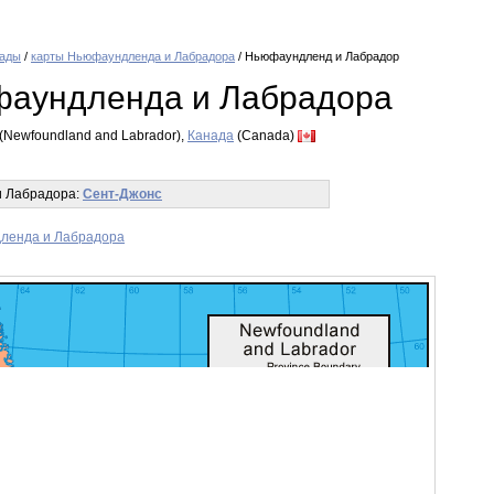
нады
/
карты Ньюфаундленда и Лабрадора
/ Ньюфаундленд и Лабрадор
фаундленда и Лабрадора
Newfoundland and Labrador),
Канада
(Canada)
 Лабрадора:
Сент-Джонс
ленда и Лабрадора