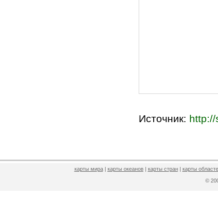
Источник:
http:/
карты мира
|
карты океанов
|
карты стран
|
карты областе
© 2