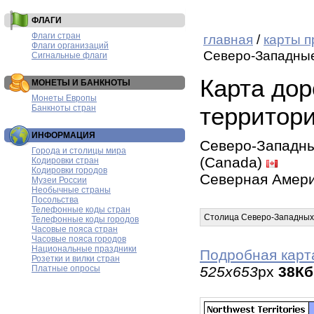
ФЛАГИ
Флаги стран
главная
/
карты 
Флаги организаций
Северо-Западны
Сигнальные флаги
Карта до
МОНЕТЫ И БАНКНОТЫ
Монеты Европы
территор
Банкноты стран
ИНФОРМАЦИЯ
Северо-Западные
Города и столицы мира
(Canada)
Кодировки стран
Кодировки городов
Северная Амер
Музеи России
Необычные страны
Посольства
Телефонные коды стран
Столица Северо-Западных
Телефонные коды городов
Часовые пояса стран
Часовые пояса городов
Национальные праздники
Подробная карт
Розетки и вилки стран
Платные опросы
525x653
px
38Кб