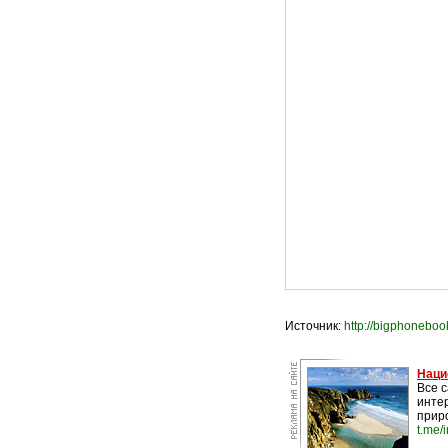
Источник:
http://bigphonebook
Наци
Все 
инте
прир
t.me/