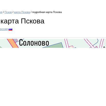
ия
/
Псков
/
карта Пскова
/ подробная карта Пскова
карта Пскова
оссия