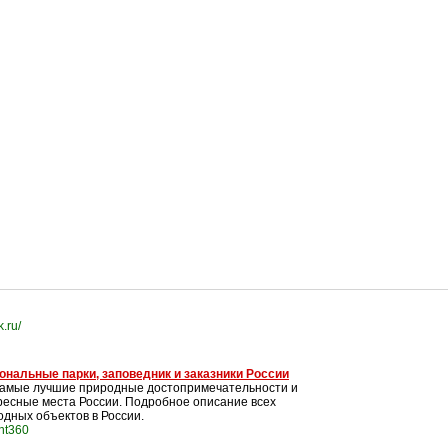
.ru/
ональные парки, заповедник и заказники России
самые лучшие природные достопримечательности и
ресные места России. Подробное описание всех
одных объектов в России.
int360