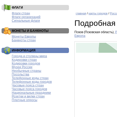
ФЛАГИ
Флаги стран
главная
/
карты городов
/
Росс
Флаги организаций
Сигнальные флаги
Подробная 
МОНЕТЫ И БАНКНОТЫ
Псков (Псковская область),
Р
Европа
Монеты Европы
Банкноты стран
ИНФОРМАЦИЯ
Города и столицы мира
Кодировки стран
Кодировки городов
Музеи России
Необычные страны
Посольства
Телефонные коды стран
Телефонные коды городов
Часовые пояса стран
Часовые пояса городов
Национальные праздники
Розетки и вилки стран
Платные опросы