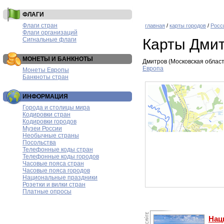
ФЛАГИ
Флаги стран
главная
/
карты городов
/
Росс
Флаги организаций
Сигнальные флаги
Карты Дми
МОНЕТЫ И БАНКНОТЫ
Дмитров (Московская област
Европа
Монеты Европы
Банкноты стран
ИНФОРМАЦИЯ
Города и столицы мира
Кодировки стран
Кодировки городов
Музеи России
Необычные страны
Посольства
Телефонные коды стран
Телефонные коды городов
Часовые пояса стран
Часовые пояса городов
Национальные праздники
Розетки и вилки стран
Платные опросы
Нац