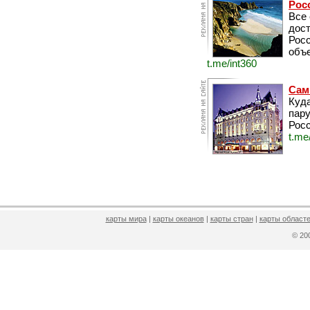
Рос
Все
дос
Рос
объе
t.me/int360
Сам
Куда
пару
Росс
t.me
карты мира
|
карты океанов
|
карты стран
|
карты областе
© 2