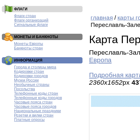
ФЛАГИ
Флаги стран
главная
/
карты г
Флаги организаций
Переславль-Зале
Сигнальные флаги
Карта Пер
МОНЕТЫ И БАНКНОТЫ
Монеты Европы
Банкноты стран
Переславль-Зал
Европа
ИНФОРМАЦИЯ
Города и столицы мира
Кодировки стран
Подробная карт
Кодировки городов
Музеи России
2360x1652
px
43
Необычные страны
Посольства
Телефонные коды стран
Телефонные коды городов
Часовые пояса стран
Часовые пояса городов
Национальные праздники
Розетки и вилки стран
Платные опросы