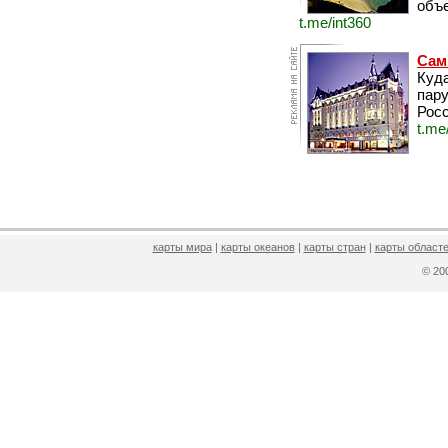
объе
t.me/int360
Сам
Куда
пару
Росс
t.me
карты мира
|
карты океанов
|
карты стран
|
карты областе
© 2