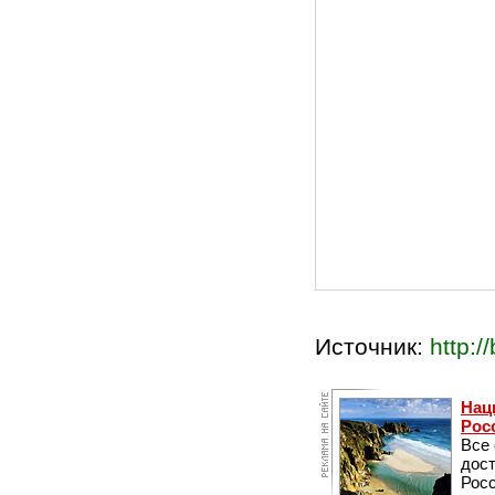
Источник:
http:/
Нац
Рос
Все
дос
Рос