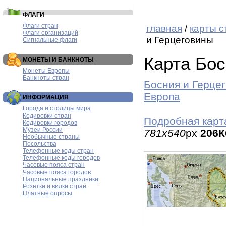
ФЛАГИ
Флаги стран
главная
/
карты с
Флаги организаций
и Герцеговины
Сигнальные флаги
Карта Бос
МОНЕТЫ И БАНКНОТЫ
Монеты Европы
Банкноты стран
Босния и Герце
Европа
ИНФОРМАЦИЯ
Города и столицы мира
Кодировки стран
Подробная карт
Кодировки городов
Музеи России
781x540
px
206К
Необычные страны
Посольства
Телефонные коды стран
Телефонные коды городов
Часовые пояса стран
Часовые пояса городов
Национальные праздники
Розетки и вилки стран
Платные опросы