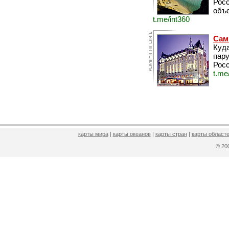
Рос
объе
t.me/int360
Сам
Куда
пару
Росс
t.me
карты мира
|
карты океанов
|
карты стран
|
карты областе
© 2