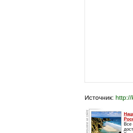
Источник:
http:/
Нац
Рос
Все
дос