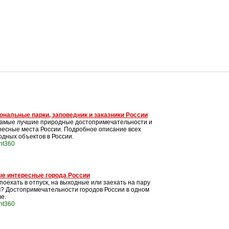
ональные парки, заповедник и заказники России
самые лучшие природные достопримечательности и
ресные места России. Подробное описание всех
одных объектов в России.
int360
е интересные города России
поехать в отпуск, на выходные или заехать на пару
в? Достопримечательности городов России в одном
е.
int360