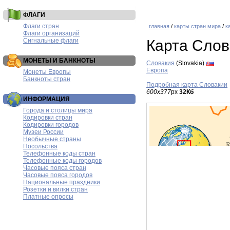
ФЛАГИ
Флаги стран
главная
/
карты стран мира
/
к
Флаги организаций
Сигнальные флаги
Карта Слов
МОНЕТЫ И БАНКНОТЫ
Словакия
(Slovakia)
Европа
Монеты Европы
Банкноты стран
Подробная карта Словакии
600x377
px
32Кб
ИНФОРМАЦИЯ
Города и столицы мира
Кодировки стран
Кодировки городов
Музеи России
Необычные страны
Посольства
Телефонные коды стран
Телефонные коды городов
Часовые пояса стран
Часовые пояса городов
Национальные праздники
Розетки и вилки стран
Платные опросы