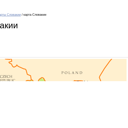
арты Словакии
/ карта Словакии
акии