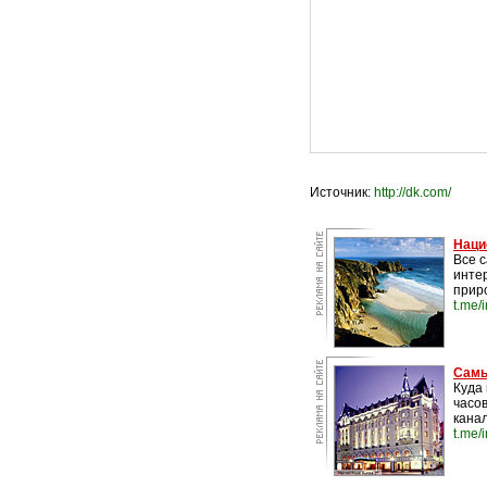
Источник:
http://dk.com/
Наци
Все 
инте
прир
t.me/
Самы
Куда 
часо
канал
t.me/