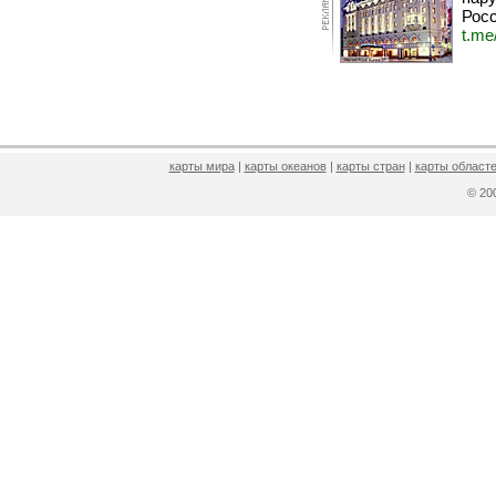
Росс
t.me
карты мира
|
карты океанов
|
карты стран
|
карты областе
© 2