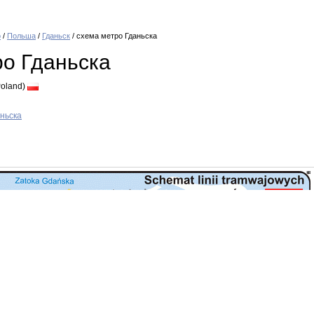
о
/
Польша
/
Гданьск
/ схема метро Гданьска
о Гданьска
oland)
ньска