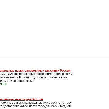
ональные парки, заповедник и заказники России
самые лучшие природные достопримечательности и
ресные места России. Подробное описание всех
одных объектов в России.
int360
е интересные города России
поехать в отпуск, на выходные или заехать на пару
в? Достопримечательности городов России в одном