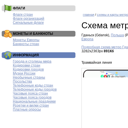
ФЛАГИ
Флаги стран
главная
/
схемы и карты метр
Флаги организаций
Сигнальные флаги
Схема метр
МОНЕТЫ И БАНКНОТЫ
Гданьск (Gdansk),
Польша
(P
Европа
Монеты Европы
Банкноты стран
Подробная схема метро Гда
3282x2363
px
891Кб
ИНФОРМАЦИЯ
Города и столицы мира
Трамвайная линия
Кодировки стран
Кодировки городов
Музеи России
Необычные страны
Посольства
Телефонные коды стран
Телефонные коды городов
Часовые пояса стран
Часовые пояса городов
Национальные праздники
Розетки и вилки стран
Платные опросы