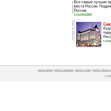
Все самые лучшие п
места России. Подро
России.
t.me/int360
Сам
Куда
пару
Росс
t.me
карты мира
|
карты океанов
|
карты стран
|
карты областе
© 2