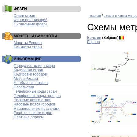
ФЛАГИ
Флаги стран
главная
/
схемы и карты метр
Флаги организаций
Сигнальные флаги
Схемы мет
МОНЕТЫ И БАНКНОТЫ
Бельгия
(Belgium)
Европа
Монеты Европы
Банкноты стран
ИНФОРМАЦИЯ
Города и столицы мира
Кодировки стран
Кодировки городов
Музеи России
Необычные страны
Посольства
Телефонные коды стран
Телефонные коды городов
Часовые пояса стран
Часовые пояса городов
Национальные праздники
Розетки и вилки стран
Платные опросы