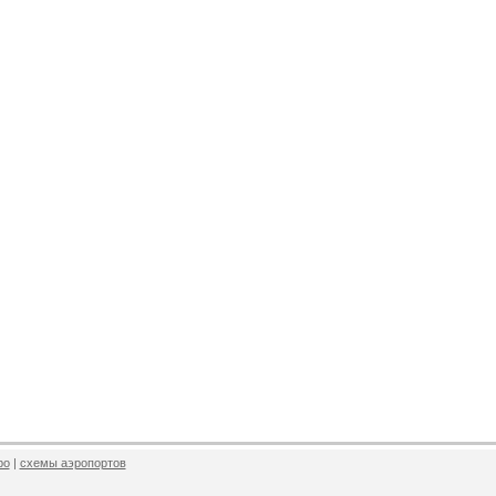
ро
|
схемы аэропортов