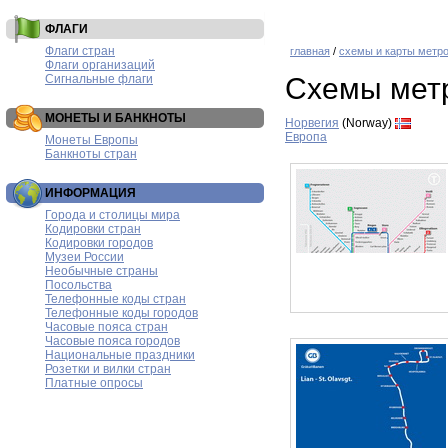
ФЛАГИ
Флаги стран
главная
/
схемы и карты метр
Флаги организаций
Сигнальные флаги
Схемы мет
МОНЕТЫ И БАНКНОТЫ
Норвегия
(Norway)
Европа
Монеты Европы
Банкноты стран
ИНФОРМАЦИЯ
Города и столицы мира
Кодировки стран
Кодировки городов
Музеи России
Необычные страны
Посольства
Телефонные коды стран
Телефонные коды городов
Часовые пояса стран
Часовые пояса городов
Национальные праздники
Розетки и вилки стран
Платные опросы