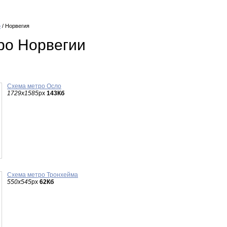
о
/ Норвегия
ро Норвегии
Схема метро Осло
1729x1585
px
143Кб
Схема метро Тронхейма
550x545
px
62Кб