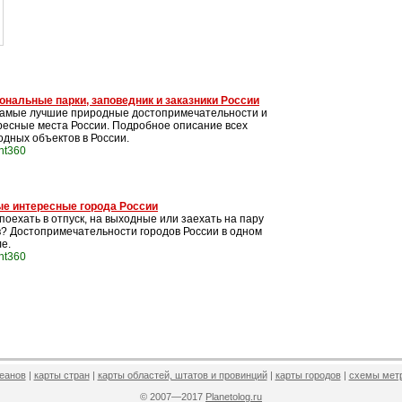
ональные парки, заповедник и заказники России
самые лучшие природные достопримечательности и
ресные места России. Подробное описание всех
одных объектов в России.
int360
е интересные города России
поехать в отпуск, на выходные или заехать на пару
в? Достопримечательности городов России в одном
е.
int360
кеанов
|
карты стран
|
карты областей, штатов и провинций
|
карты городов
|
схемы мет
© 2007—2017
Planetolog.ru