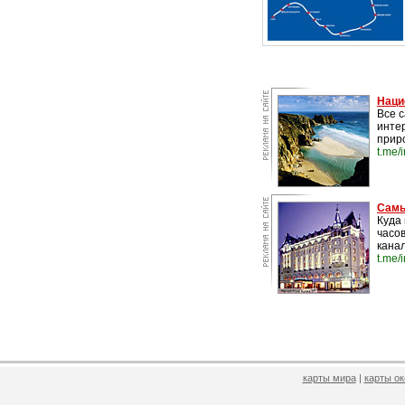
Наци
Все 
инте
прир
t.me/
Самы
Куда 
часо
канал
t.me/
карты мира
|
карты о