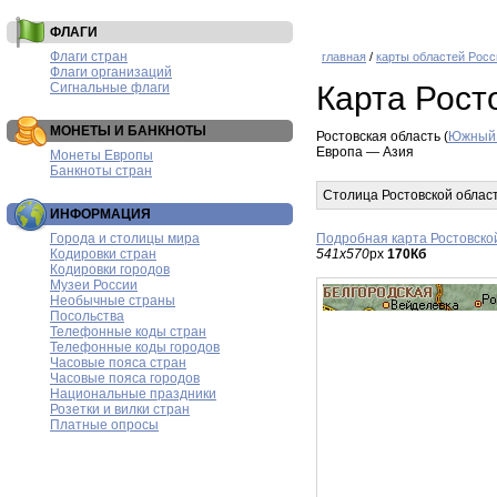
ФЛАГИ
Флаги стран
главная
/
карты областей Росс
Флаги организаций
Сигнальные флаги
Карта Рост
МОНЕТЫ И БАНКНОТЫ
Ростовская область (
Южный 
Европа — Азия
Монеты Европы
Банкноты стран
Столица Ростовской облас
ИНФОРМАЦИЯ
Города и столицы мира
Подробная карта Ростовско
Кодировки стран
541x570
px
170Кб
Кодировки городов
Музеи России
Необычные страны
Посольства
Телефонные коды стран
Телефонные коды городов
Часовые пояса стран
Часовые пояса городов
Национальные праздники
Розетки и вилки стран
Платные опросы