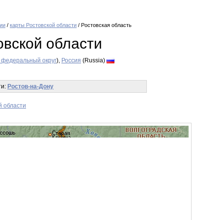
ии
/
карты Ростовской области
/ Ростовская область
овской области
федеральный округ
),
Россия
(Russia)
ти:
Ростов-на-Дону
й области