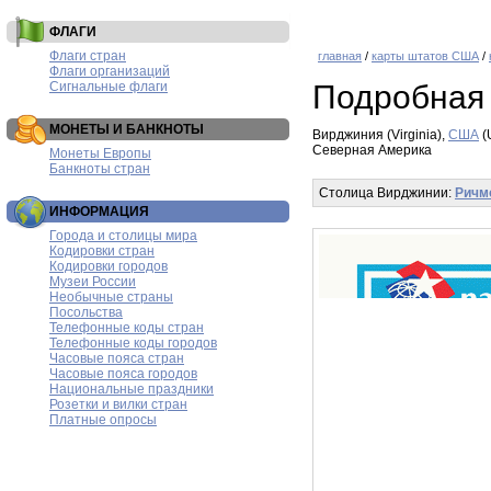
ФЛАГИ
Флаги стран
главная
/
карты штатов США
/
Флаги организаций
Сигнальные флаги
Подробная 
МОНЕТЫ И БАНКНОТЫ
Вирджиния (Virginia),
США
(
Северная Америка
Монеты Европы
Банкноты стран
Столица Вирджинии:
Ричм
ИНФОРМАЦИЯ
Города и столицы мира
Кодировки стран
Кодировки городов
Музеи России
Необычные страны
Посольства
Телефонные коды стран
Телефонные коды городов
Часовые пояса стран
Часовые пояса городов
Национальные праздники
Розетки и вилки стран
Платные опросы