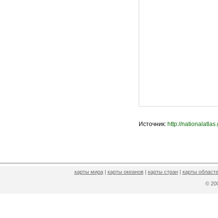
Источник:
http://nationalatlas
карты мира
|
карты океанов
|
карты стран
|
карты областе
© 2