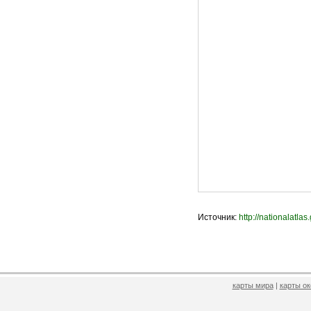
Источник:
http://nationalatlas
карты мира
|
карты о