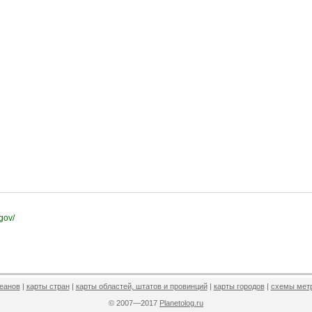
.gov/
кеанов
|
карты стран
|
карты областей, штатов и провинций
|
карты городов
|
схемы мет
© 2007—2017
Planetolog.ru