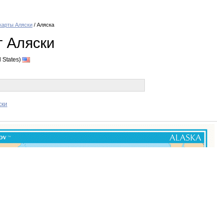
карты Аляски
/ Аляска
г Аляски
 States)
ски