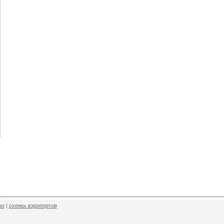
ро
|
схемы аэропортов