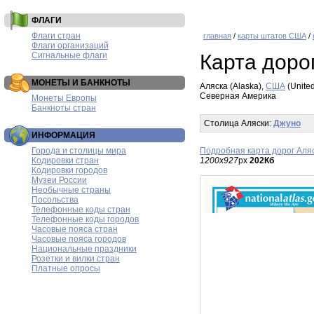
ФЛАГИ
Флаги стран
главная
/
карты штатов США
/
Флаги организаций
Сигнальные флаги
Карта доро
МОНЕТЫ И БАНКНОТЫ
Аляска (Alaska),
США
(United
Северная Америка
Монеты Европы
Банкноты стран
Столица Аляски:
Джуно
ИНФОРМАЦИЯ
Города и столицы мира
Подробная карта дорог Аля
Кодировки стран
1200x927
px
202Кб
Кодировки городов
Музеи России
Необычные страны
Посольства
Телефонные коды стран
Телефонные коды городов
Часовые пояса стран
Часовые пояса городов
Национальные праздники
Розетки и вилки стран
Платные опросы