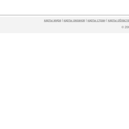
карты мира
|
карты океанов
|
карты стран
|
карты областе
© 2