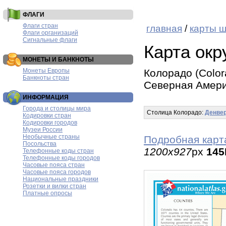
ФЛАГИ
Флаги стран
главная
/
карты 
Флаги организаций
Сигнальные флаги
Карта окр
МОНЕТЫ И БАНКНОТЫ
Монеты Европы
Колорадо (Color
Банкноты стран
Северная Амер
ИНФОРМАЦИЯ
Города и столицы мира
Столица Колорадо:
Денве
Кодировки стран
Кодировки городов
Музеи России
Необычные страны
Подробная карт
Посольства
1200x927
px
145
Телефонные коды стран
Телефонные коды городов
Часовые пояса стран
Часовые пояса городов
Национальные праздники
Розетки и вилки стран
Платные опросы