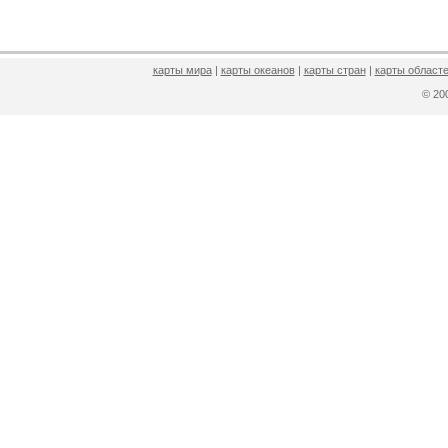
карты мира
|
карты океанов
|
карты стран
|
карты областе
© 2