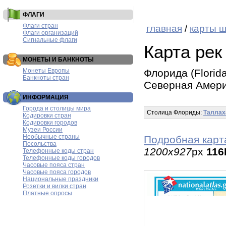
ФЛАГИ
Флаги стран
главная
/
карты 
Флаги организаций
Сигнальные флаги
Карта рек
МОНЕТЫ И БАНКНОТЫ
Монеты Европы
Флорида (Florid
Банкноты стран
Северная Амер
ИНФОРМАЦИЯ
Города и столицы мира
Столица Флориды:
Таллах
Кодировки стран
Кодировки городов
Музеи России
Необычные страны
Подробная карт
Посольства
1200x927
px
116
Телефонные коды стран
Телефонные коды городов
Часовые пояса стран
Часовые пояса городов
Национальные праздники
Розетки и вилки стран
Платные опросы