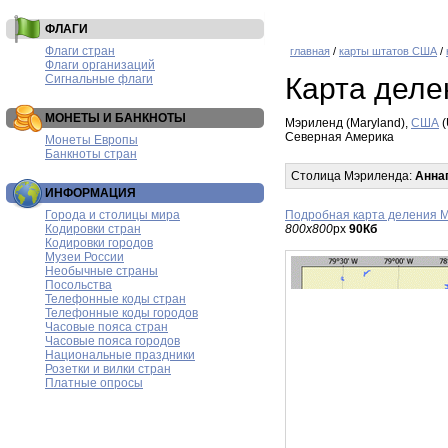
ФЛАГИ
Флаги стран
главная
/
карты штатов США
/
Флаги организаций
Сигнальные флаги
Карта дел
МОНЕТЫ И БАНКНОТЫ
Мэриленд (Maryland),
США
(
Северная Америка
Монеты Европы
Банкноты стран
Столица Мэриленда:
Анна
ИНФОРМАЦИЯ
Города и столицы мира
Подробная карта деления 
Кодировки стран
800x800
px
90Кб
Кодировки городов
Музеи России
Необычные страны
Посольства
Телефонные коды стран
Телефонные коды городов
Часовые пояса стран
Часовые пояса городов
Национальные праздники
Розетки и вилки стран
Платные опросы