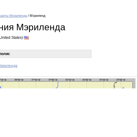
карты Мэриленда
/ Мэриленд
ения Мэриленда
United States)
полис
Мэриленда