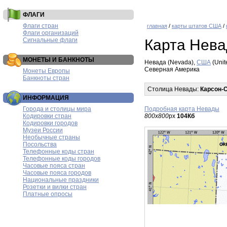
ФЛАГИ
Флаги стран
главная
/
карты штатов США
/
Флаги организаций
Сигнальные флаги
Карта Нев
МОНЕТЫ И БАНКНОТЫ
Невада (Nevada),
США
(Unit
Северная Америка
Монеты Европы
Банкноты стран
Столица Невады:
Карсон-
ИНФОРМАЦИЯ
Города и столицы мира
Подробная карта Невады
Кодировки стран
800x800
px
104Кб
Кодировки городов
Музеи России
Необычные страны
Посольства
Телефонные коды стран
Телефонные коды городов
Часовые пояса стран
Часовые пояса городов
Национальные праздники
Розетки и вилки стран
Платные опросы