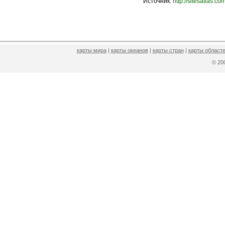
Источник:
http://sitesatlas.co
карты мира
|
карты океанов
|
карты стран
|
карты областе
© 2