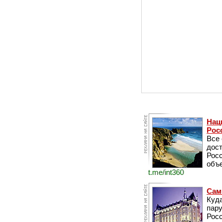
Нац
Рос
Все
дос
Рос
объе
t.me/int360
Сам
Куда
пару
Росс