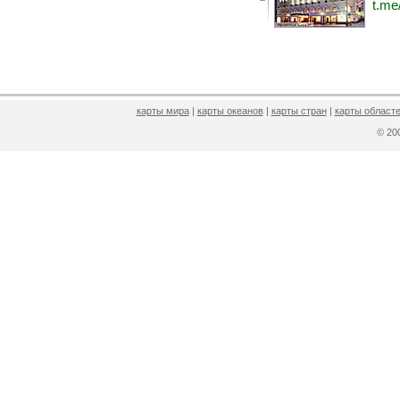
t.me
карты мира
|
карты океанов
|
карты стран
|
карты областе
© 2