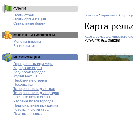
ФЛАГИ
Флаги стран
главная
/
карты мира
/
Карты 
Флаги организаций
Сигнальные флаги
Карта рель
МОНЕТЫ И БАНКНОТЫ
Карта рельефа мирового ок
3754x2919
px
2563Кб
Монеты Европы
Банкноты стран
ИНФОРМАЦИЯ
Города и столицы мира
Кодировки стран
Кодировки городов
Музеи России
Необычные страны
Посольства
Телефонные коды стран
Телефонные коды городов
Часовые пояса стран
Часовые пояса городов
Национальные праздники
Розетки и вилки стран
Платные опросы