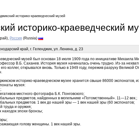
нджикский историко-краеведческий музей
кий историко-краеведческий му
рай),
Россия
(Russia)
одарский край, г. Геленджик, ул. Ленина, д. 23
аеведческий музей был основан 18 июля 1909 года по инициативе Михаила М
офессор В.Б. Саханев. История музея начиналась очень трудно. Из-за нехватк
 его коллег, открывался вновь. Только в 1949 году, пережив разруху Великой
ы.
джикском историко-краеведческом музее хранится свыше 86000 экспонатов, 
спонаты музея:
;
егативов местного фотографа Б.К. Понговского;
ебальных предметов, найденных в могильнике «Потомственный». 11—12 век.;
ебальных предметов. 1 век до нашей эры — 1 век нашей эры (60 экспонатов;
й труда и оружия;
х находок эпохи бронзы;
эры;
бражающая голову женщины. 1 век нашей эры.