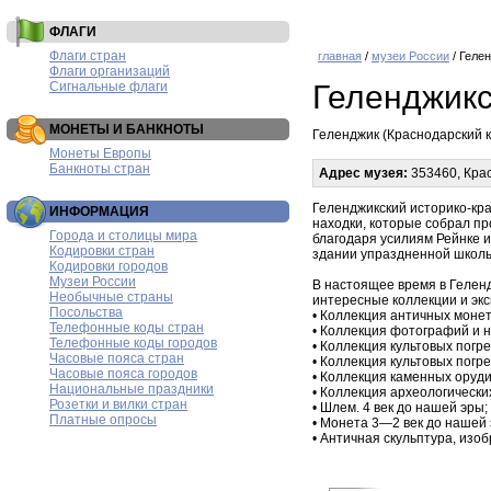
ФЛАГИ
Флаги стран
главная
/
музеи России
/ Геле
Флаги организаций
Сигнальные флаги
Геленджикс
МОНЕТЫ И БАНКНОТЫ
Геленджик (Краснодарский к
Монеты Европы
Банкноты стран
Адрес музея:
353460, Красн
Геленджикский историко-кр
ИНФОРМАЦИЯ
находки, которые собрал пр
Города и столицы мира
благодаря усилиям Рейнке и
Кодировки стран
здании упраздненной школ
Кодировки городов
Музеи России
В настоящее время в Гелен
Необычные страны
интересные коллекции и эк
Посольства
• Коллекция античных монет
Телефонные коды стран
• Коллекция фотографий и н
Телефонные коды городов
• Коллекция культовых погр
Часовые пояса стран
• Коллекция культовых погр
Часовые пояса городов
• Коллекция каменных оруди
Национальные праздники
• Коллекция археологически
Розетки и вилки стран
• Шлем. 4 век до нашей эры;
Платные опросы
• Монета 3—2 век до нашей 
• Античная скульптура, изо