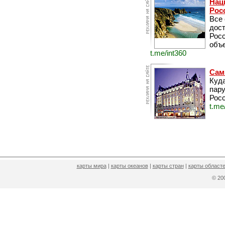
Нац
Рос
Все
дос
Рос
объе
t.me/int360
Сам
Куда
пару
Росс
t.me
карты мира
|
карты океанов
|
карты стран
|
карты областе
© 2