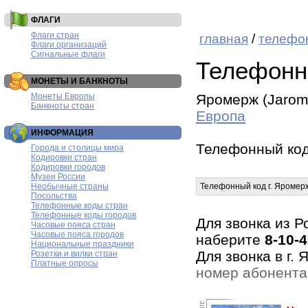
ФЛАГИ
Флаги стран
главная
/
телефо
Флаги организаций
Сигнальные флаги
Телефонн
МОНЕТЫ И БАНКНОТЫ
Монеты Европы
Яромерж (Jarom
Банкноты стран
Европа
ИНФОРМАЦИЯ
Телефонный ко
Города и столицы мира
Кодировки стран
Кодировки городов
Музеи России
Необычные страны
Телефонный код г. Яромер
Посольства
Телефонные коды стран
Телефонные коды городов
Для звонка из Р
Часовые пояса стран
Часовые пояса городов
наберите
8-10-
Национальные праздники
Для звонка в г.
Розетки и вилки стран
Платные опросы
номер абонента