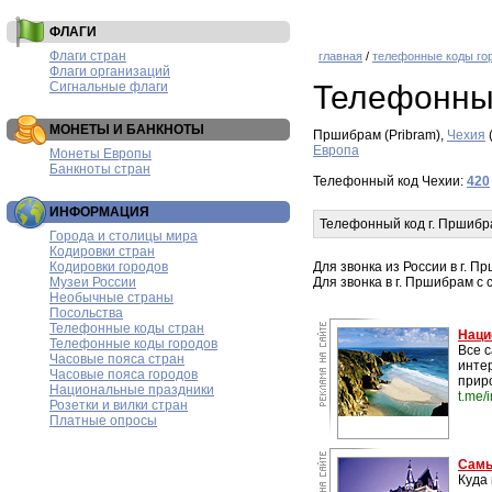
ФЛАГИ
Флаги стран
главная
/
телефонные коды го
Флаги организаций
Сигнальные флаги
Телефонны
МОНЕТЫ И БАНКНОТЫ
Пршибрам (Pribram),
Чехия
Европа
Монеты Европы
Банкноты стран
Телефонный код Чехии:
420
ИНФОРМАЦИЯ
Телефонный код г. Пршибр
Города и столицы мира
Кодировки стран
Кодировки городов
Для звонка из России в г. 
Музеи России
Для звонка в г. Пршибрам с
Необычные страны
Посольства
Телефонные коды стран
Наци
Телефонные коды городов
Все 
Часовые пояса стран
инте
Часовые пояса городов
прир
Национальные праздники
t.me/
Розетки и вилки стран
Платные опросы
Самы
Куда 