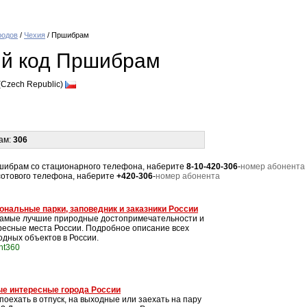
родов
/
Чехия
/ Пршибрам
й код Пршибрам
(Czech Republic)
ам:
306
Пршибрам со стационарного телефона, наберите
8-10-420-306
-
номер абонента
 сотового телефона, наберите
+420-306
-
номер абонента
ональные парки, заповедник и заказники России
самые лучшие природные достопримечательности и
ресные места России. Подробное описание всех
одных объектов в России.
int360
е интересные города России
поехать в отпуск, на выходные или заехать на пару