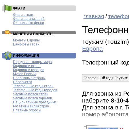
ФЛАГИ
Флаги стран
главная
/
телефо
Флаги организаций
Сигнальные флаги
Телефонн
МОНЕТЫ И БАНКНОТЫ
Монеты Европы
Тоужим (Touzim
Банкноты стран
Европа
ИНФОРМАЦИЯ
Телефонный ко
Города и столицы мира
Кодировки стран
Кодировки городов
Музеи России
Необычные страны
Телефонный код г. Тоужим:
Посольства
Телефонные коды стран
Телефонные коды городов
Для звонка из Р
Часовые пояса стран
Часовые пояса городов
наберите
8-10-
Национальные праздники
Для звонка в г.
Розетки и вилки стран
Платные опросы
номер абонента