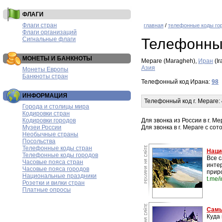
ФЛАГИ
Флаги стран
главная
/
телефонные коды го
Флаги организаций
Сигнальные флаги
Телефонны
МОНЕТЫ И БАНКНОТЫ
Мераге (Maragheh),
Иран
(Ir
Азия
Монеты Европы
Банкноты стран
Телефонный код Ирана:
98
ИНФОРМАЦИЯ
Телефонный код г. Мераге:
Города и столицы мира
Кодировки стран
Кодировки городов
Для звонка из России в г. 
Музеи России
Для звонка в г. Мераге с со
Необычные страны
Посольства
Телефонные коды стран
Наци
Телефонные коды городов
Все 
Часовые пояса стран
инте
Часовые пояса городов
прир
Национальные праздники
t.me/
Розетки и вилки стран
Платные опросы
Самы
Куда 