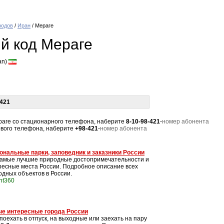
родов
/
Иран
/ Мераге
й код Мераге
an)
421
Мераге со стационарного телефона, наберите
8-10-98-421
-
номер абонента
тового телефона, наберите
+98-421
-
номер абонента
ональные парки, заповедник и заказники России
самые лучшие природные достопримечательности и
ресные места России. Подробное описание всех
одных объектов в России.
int360
е интересные города России
поехать в отпуск, на выходные или заехать на пару