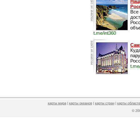
Нац
Рос
Все
дос
Рос
объе
t.me/int360
Сам
Куда
пару
Росс
t.me
карты мира
|
карты океанов
|
карты стран
|
карты областе
© 2