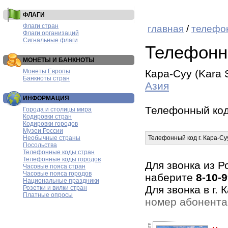
ФЛАГИ
Флаги стран
главная
/
телефо
Флаги организаций
Сигнальные флаги
Телефонн
МОНЕТЫ И БАНКНОТЫ
Монеты Европы
Кара-Суу (Kara 
Банкноты стран
Азия
ИНФОРМАЦИЯ
Телефонный код
Города и столицы мира
Кодировки стран
Кодировки городов
Музеи России
Необычные страны
Телефонный код г. Кара-Су
Посольства
Телефонные коды стран
Телефонные коды городов
Для звонка из Р
Часовые пояса стран
Часовые пояса городов
наберите
8-10-
Национальные праздники
Для звонка в г.
Розетки и вилки стран
Платные опросы
номер абонента