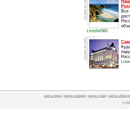
Нац
Рос
Все
дос
Рос
объе
t.me/int360
Сам
Куда
пару
Росс
t.me
карты мира
|
карты океанов
|
карты стран
|
карты областе
© 2