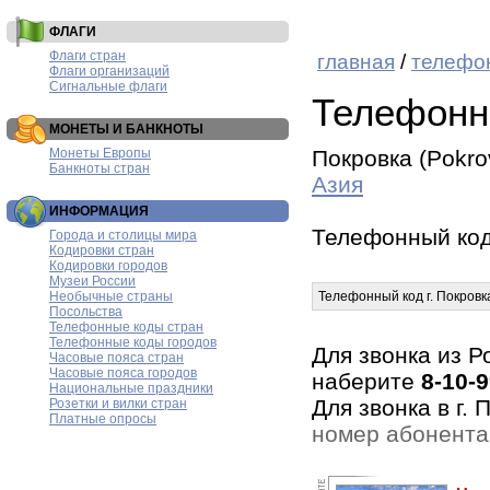
ФЛАГИ
Флаги стран
главная
/
телефо
Флаги организаций
Сигнальные флаги
Телефонн
МОНЕТЫ И БАНКНОТЫ
Монеты Европы
Покровка (Pokro
Банкноты стран
Азия
ИНФОРМАЦИЯ
Телефонный код
Города и столицы мира
Кодировки стран
Кодировки городов
Музеи России
Необычные страны
Телефонный код г. Покровк
Посольства
Телефонные коды стран
Телефонные коды городов
Для звонка из Р
Часовые пояса стран
Часовые пояса городов
наберите
8-10-
Национальные праздники
Для звонка в г.
Розетки и вилки стран
Платные опросы
номер абонента