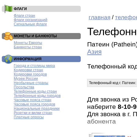
ФЛАГИ
Флаги стран
главная
/
телефо
Флаги организаций
Сигнальные флаги
Телефонн
МОНЕТЫ И БАНКНОТЫ
Монеты Европы
Патеин (Pathein
Банкноты стран
Азия
ИНФОРМАЦИЯ
Телефонный ко
Города и столицы мира
Кодировки стран
Кодировки городов
Музеи России
Необычные страны
Телефонный код г. Патеин:
Посольства
Телефонные коды стран
Телефонные коды городов
Для звонка из Р
Часовые пояса стран
Часовые пояса городов
наберите
8-10-9
Национальные праздники
Для звонка в г.
Розетки и вилки стран
Платные опросы
абонента