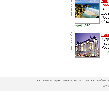
Нац
Рос
Все
дос
Рос
объе
t.me/int360
Сам
Куда
пару
Росс
t.me
карты мира
|
карты океанов
|
карты стран
|
карты областе
© 2