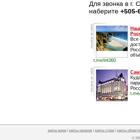
Для звонка в г.
наберите
+505-
Нац
Рос
Все
дос
Рос
объе
t.me/int360
Сам
Куда
пару
Росс
t.me
карты мира
|
карты океанов
|
карты стран
|
карты областе
© 2