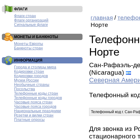
ФЛАГИ
Флаги стран
главная
/
телефо
Флаги организаций
Норте
Сигнальные флаги
Телефонн
МОНЕТЫ И БАНКНОТЫ
Монеты Европы
Норте
Банкноты стран
ИНФОРМАЦИЯ
Сан-Рафаэль-дел
Города и столицы мира
(Nicaragua)
Кодировки стран
Кодировки городов
Северная Амер
Музеи России
Необычные страны
Посольства
Телефонные коды стран
Телефонный код
Телефонные коды городов
Часовые пояса стран
Часовые пояса городов
Национальные праздники
Телефонный код г. Сан-Ра
Розетки и вилки стран
Платные опросы
Для звонка из Р
стационарного 