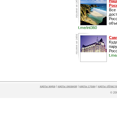
Нац
Рос
Все
дос
Рос
объе
t.me/int360
Сам
Куда
пару
Росс
t.me
карты мира
|
карты океанов
|
карты стран
|
карты областе
© 2