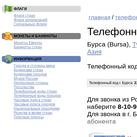
ФЛАГИ
Флаги стран
главная
/
телефо
Флаги организаций
Сигнальные флаги
Телефонн
МОНЕТЫ И БАНКНОТЫ
Монеты Европы
Бурса (Bursa),
Т
Банкноты стран
Азия
ИНФОРМАЦИЯ
Телефонный код
Города и столицы мира
Кодировки стран
Кодировки городов
Музеи России
Необычные страны
Телефонный код г. Бурса:
2
Посольства
Телефонные коды стран
Телефонные коды городов
Для звонка из Р
Часовые пояса стран
Часовые пояса городов
наберите
8-10-
Национальные праздники
Для звонка в г.
Розетки и вилки стран
Платные опросы
абонента