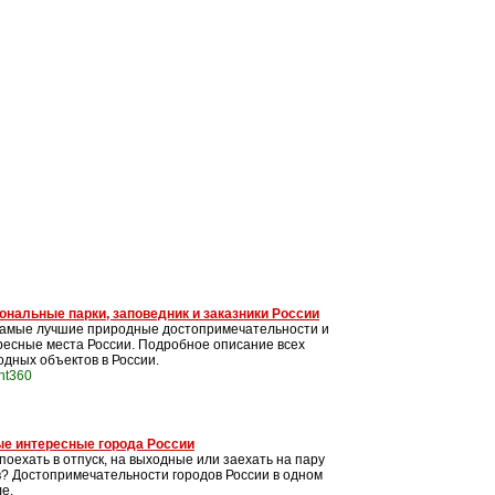
ональные парки, заповедник и заказники России
самые лучшие природные достопримечательности и
ресные места России. Подробное описание всех
одных объектов в России.
int360
е интересные города России
поехать в отпуск, на выходные или заехать на пару
в? Достопримечательности городов России в одном
е.