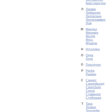
Кристиансунн
Л
Ларвик
Лейкангер
Лиллесанн
Лиллехаммер
Лом
М
Мандал
Мерокер
Молде
Мосс
Мушёэн
Н
Нутодден
О
Одда
Осло
П
Порсгрунн
Р
Рисёр
Рьюкан
С
Саннес
Саннефьорд
Сарпсборг
Сноса
Ставангер
Стейнхьер
Т
Тана
Тромсе
Тронхейм