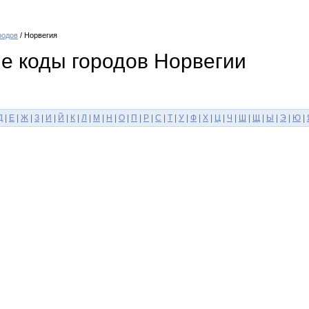
родов
/ Норвегия
 коды городов Норвегии
Д
|
Е
|
Ж
|
З
|
И
|
Й
|
К
|
Л
|
М
|
Н
|
О
|
П
|
Р
|
С
|
Т
|
У
|
Ф
|
Х
|
Ц
|
Ч
|
Ш
|
Щ
|
Ы
|
Э
|
Ю
|