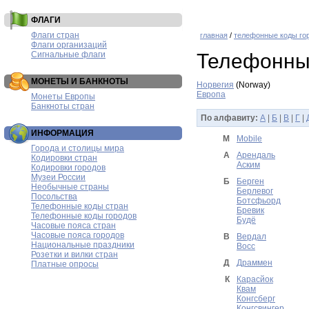
ФЛАГИ
Флаги стран
главная
/
телефонные коды го
Флаги организаций
Сигнальные флаги
Телефонные
МОНЕТЫ И БАНКНОТЫ
Норвегия
(Norway)
Европа
Монеты Европы
Банкноты стран
По алфавиту:
А
|
Б
|
В
|
Г
|
ИНФОРМАЦИЯ
M
Mobile
Города и столицы мира
А
Арендаль
Кодировки стран
Аским
Кодировки городов
Музеи России
Б
Берген
Необычные страны
Берлевог
Посольства
Ботсфьорд
Телефонные коды стран
Бревик
Телефонные коды городов
Будё
Часовые пояса стран
Часовые пояса городов
В
Вердал
Национальные праздники
Восс
Розетки и вилки стран
Д
Драммен
Платные опросы
К
Карасйок
Квам
Конгсберг
Конгсвингер