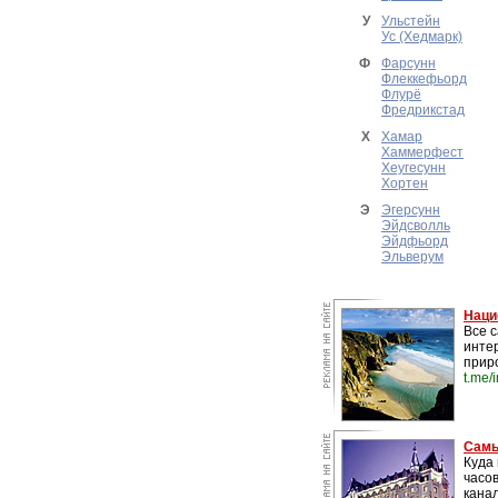
У
Ульстейн
Ус (Хедмарк)
Ф
Фарсунн
Флеккефьорд
Флурё
Фредрикстад
Х
Хамар
Хаммерфест
Хеугесунн
Хортен
Э
Эгерсунн
Эйдсволль
Эйдфьорд
Эльверум
Наци
Все 
инте
прир
t.me/
Самы
Куда 
часо
канал