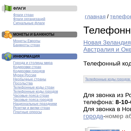
ФЛАГИ
Флаги стран
главная
/
телефо
Флаги организаций
Сигнальные флаги
Телефонн
МОНЕТЫ И БАНКНОТЫ
Монеты Европы
Новая Зеландия
Банкноты стран
Австралия и Ок
ИНФОРМАЦИЯ
Телефонный код
Города и столицы мира
Кодировки стран
Кодировки городов
Музеи России
Необычные страны
Телефонные коды городов
Посольства
Телефонные коды стран
Телефонные коды городов
Для звонка из 
Часовые пояса стран
Часовые пояса городов
телефона:
8-10-
Национальные праздники
Для звонка в Н
Розетки и вилки стран
Платные опросы
города
-
номер а