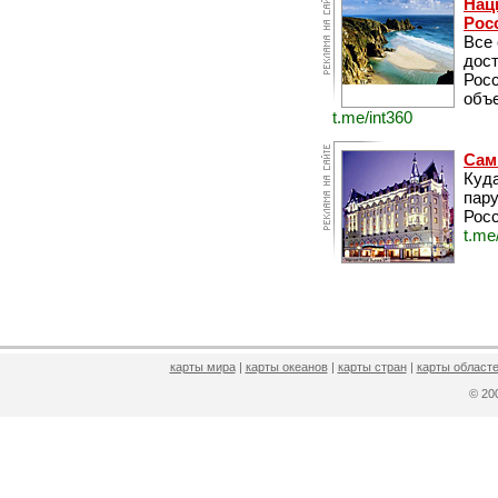
Нац
Рос
Все
дос
Рос
объе
t.me/int360
Сам
Куда
пару
Росс
t.me
карты мира
|
карты океанов
|
карты стран
|
карты областе
© 2