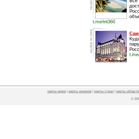
Все
дос
Рос
объе
t.me/int360
Сам
Куда
пару
Росс
t.me
карты мира
|
карты океанов
|
карты стран
|
карты областе
© 2