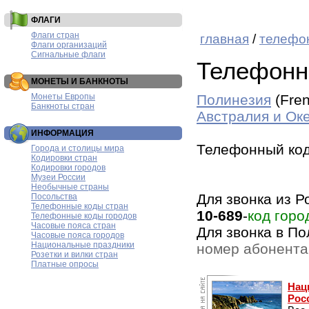
ФЛАГИ
Флаги стран
главная
/
телефо
Флаги организаций
Сигнальные флаги
Телефонн
МОНЕТЫ И БАНКНОТЫ
Монеты Европы
Полинезия
(Fren
Банкноты стран
Австралия и Ок
ИНФОРМАЦИЯ
Телефонный ко
Города и столицы мира
Кодировки стран
Кодировки городов
Музеи России
Необычные страны
Для звонка из 
Посольства
Телефонные коды стран
10-689
-
код горо
Телефонные коды городов
Часовые пояса стран
Для звонка в П
Часовые пояса городов
Национальные праздники
номер абонента
Розетки и вилки стран
Платные опросы
Нац
Рос