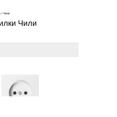
н
/ Чили
вилки Чили