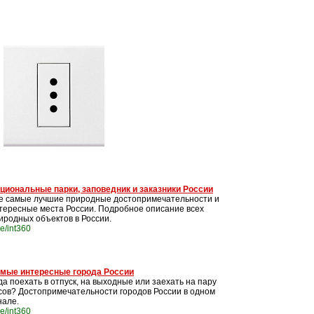
циональные парки, заповедник и заказники России
е самые лучшие природные достопримечательности и
тересные места России. Подробное описание всех
иродных объектов в России.
me/int360
мые интересные города России
да поехать в отпуск, на выходные или заехать на пару
сов? Достопримечательности городов России в одном
нале.
me/int360