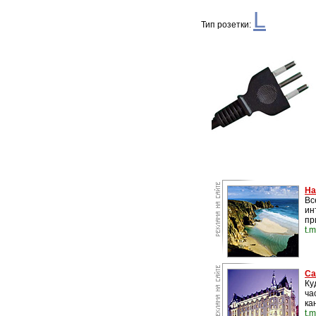
L
Тип розетки:
На
Вс
ин
пр
t.
Са
Ку
ча
ка
t.