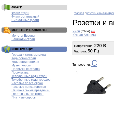
ФЛАГИ
Флаги стран
главная
/
розетки и вилки стра
Флаги организаций
Сигнальные флаги
Розетки и 
МОНЕТЫ И БАНКНОТЫ
Чили
(Chile)
Южная Америка
Монеты Европы
Банкноты стран
220 В
Напряжение:
ИНФОРМАЦИЯ
50 Гц
Частота:
Города и столицы мира
Кодировки стран
C
Кодировки городов
Тип розетки:
Музеи России
Необычные страны
Посольства
Телефонные коды стран
Телефонные коды городов
Часовые пояса стран
Часовые пояса городов
Национальные праздники
Розетки и вилки стран
Платные опросы