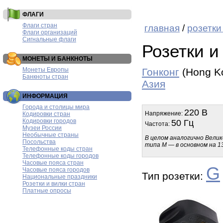
ФЛАГИ
Флаги стран
главная
/
розетки
Флаги организаций
Сигнальные флаги
Розетки и
МОНЕТЫ И БАНКНОТЫ
Монеты Европы
Гонконг
(Hong K
Банкноты стран
Азия
ИНФОРМАЦИЯ
Города и столицы мира
220 В
Напряжение:
Кодировки стран
Кодировки городов
50 Гц
Частота:
Музеи России
Необычные страны
В целом аналогично Вели
Посольства
типа M — в основном на 13
Телефонные коды стран
Телефонные коды городов
Часовые пояса стран
G
Часовые пояса городов
Тип розетки:
Национальные праздники
Розетки и вилки стран
Платные опросы