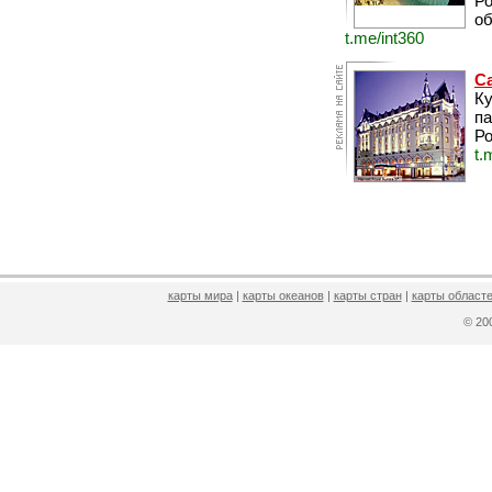
Ро
об
t.me/int360
С
Ку
па
Ро
t.
карты мира
|
карты океанов
|
карты стран
|
карты областе
© 2