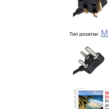
M
Тип розетки:
Н
Р
В
до