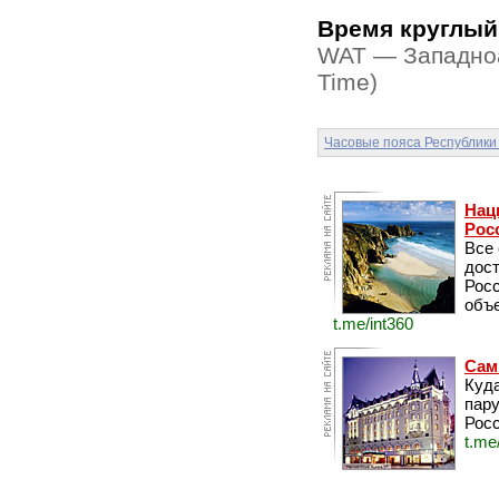
Время круглый
WAT — Западноа
Time)
Часовые пояса Республики
Нац
Рос
Все
дос
Рос
объе
t.me/int360
Сам
Куда
пару
Росс
t.me