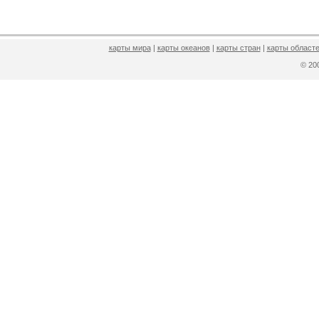
карты мира
|
карты океанов
|
карты стран
|
карты областе
© 2