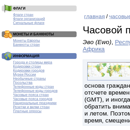
ФЛАГИ
Флаги стран
главная
/
часовые
Флаги организаций
Сигнальные флаги
Часовой 
МОНЕТЫ И БАНКНОТЫ
Монеты Европы
Эво (Ewo)
,
Респ
Банкноты стран
Африка
ИНФОРМАЦИЯ
Города и столицы мира
Кодировки стран
Кодировки городов
Музеи России
Необычные страны
Посольства
основа граждан
Телефонные коды стран
Телефонные коды городов
отсчете времен
Часовые пояса стран
(GMT), и иногд
Часовые пояса городов
Национальные праздники
обратить внима
Розетки и вилки стран
Платные опросы
и летом. Поэтом
время, смещени