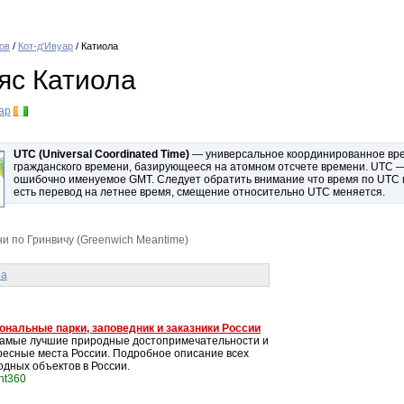
ов
/
Кот-д'Ивуар
/ Катиола
яс Катиола
ар
UTC (Universal Coordinated Time)
— универсальное координированное врем
гражданского времени, базирующееся на атомном отсчете времени. UTC — 
ошибочно именуемое GMT. Следует обратить внимание что время по UTC не
есть перевод на летнее время, смещение относительно UTC меняется.
 по Гринвичу (Greenwich Meantime)
ра
ональные парки, заповедник и заказники России
самые лучшие природные достопримечательности и
ресные места России. Подробное описание всех
одных объектов в России.
int360