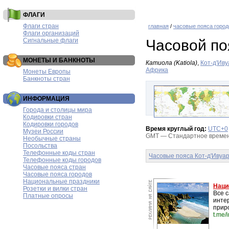
ФЛАГИ
Флаги стран
главная
/
часовые пояса город
Флаги организаций
Сигнальные флаги
Часовой по
МОНЕТЫ И БАНКНОТЫ
Катиола (Katiola)
,
Кот-д'Иву
Африка
Монеты Европы
Банкноты стран
ИНФОРМАЦИЯ
Города и столицы мира
Кодировки стран
Кодировки городов
Время круглый год:
UTC+0
Музеи России
GMT — Стандартное времени
Необычные страны
Посольства
Телефонные коды стран
Часовые пояса Кот-д'Ивуа
Телефонные коды городов
Часовые пояса стран
Часовые пояса городов
Национальные праздники
Наци
Розетки и вилки стран
Все 
Платные опросы
инте
прир
t.me/