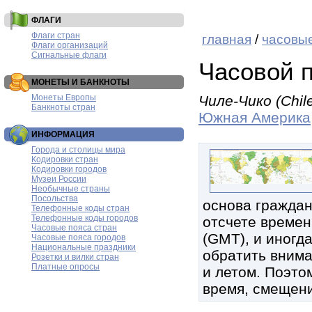
ФЛАГИ
Флаги стран
главная
/
часовые
Флаги организаций
Сигнальные флаги
Часовой 
МОНЕТЫ И БАНКНОТЫ
Монеты Европы
Чиле-Чико (Chil
Банкноты стран
Южная Америка
ИНФОРМАЦИЯ
Города и столицы мира
Кодировки стран
Кодировки городов
Музеи России
Необычные страны
Посольства
основа граждан
Телефонные коды стран
Телефонные коды городов
отсчете времен
Часовые пояса стран
(GMT), и иногд
Часовые пояса городов
Национальные праздники
обратить внима
Розетки и вилки стран
Платные опросы
и летом. Поэтом
время, смещени