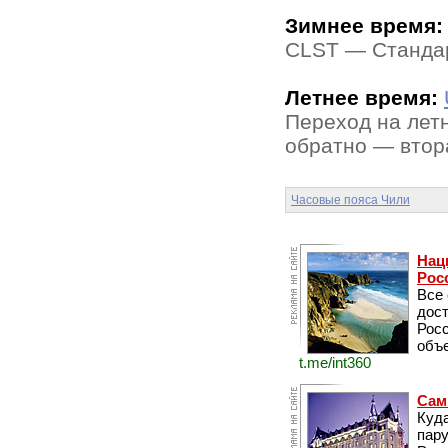
Зимнее время:
CLST — Стандар
Летнее время:
Переход на летн
обратно — втора
Часовые пояса Чили
Нац
Рос
Все
дос
Рос
объе
t.me/int360
Сам
Куда
пару