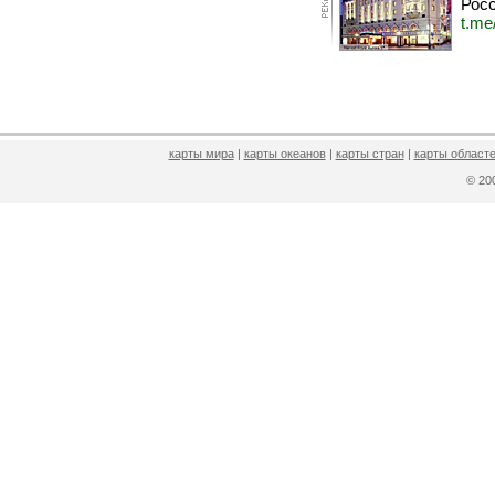
Росс
t.me
карты мира
|
карты океанов
|
карты стран
|
карты областе
© 2